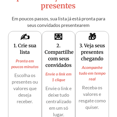
presentes
Em poucos passos, sua lista já está pronta para
seus convidados presentearem
✍️
💌
🎁
1. Crie sua
2.
3.
Veja seus
lista
Compartilhe
presentes
com seus
chegando
Pronta em
convidados
poucos minutos
Acompanhe
tudo em tempo
Envie o link em
Escolha os
real
1 clique
presentes ou
Receba os
valores que
Envie o link e
valores e
deseja
deixe tudo
resgate como
receber.
centralizado
quiser.
em um só
lugar.