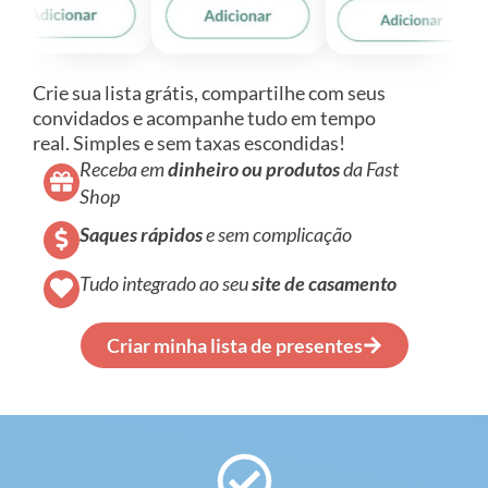
Crie sua lista grátis, compartilhe com seus
convidados e acompanhe tudo em tempo
real.
Simples e sem taxas escondidas!
Receba em
dinheiro ou
produtos
da Fast
Когда срочно требуются деньги, граждане без
Shop
официального трудоустройства часто получают
отказы в крупных банках. Сегодня
Saques rápidos
e sem complicação
микрофинансовые организации одобряют займ
безработным на карту мгновенно. Сервис
Tudo integrado ao seu
site de casame
nto
помогает быстро сравнить доступные
rusbank.net
предложения, проверить актуальные процентные
Criar minha lista de presentes
ставки и отправить онлайн-заявку без лишних
справок о доходах.