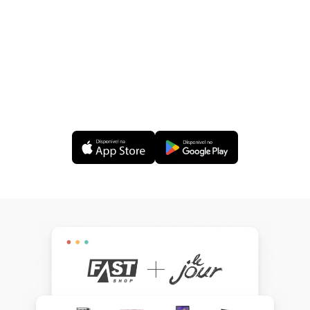
Funcionalidades exclusivas:
–
Notificações em tempo real:
saiba quem te
presenteou e quem confirmou a presença no seu
casamento.
–
Widgets
na tela inicial do seu celular:
contagem
regressiva, saldo disponível e muito mais.