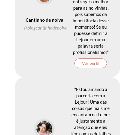
entregar o melhor
para as noivinhas,
pois sabemos da
Cantinho de noiva
importância desse
momento! Se eu
@blogcantinhodenoiva
pudesse definir a
Lejour em uma
palavra seria
profissionalismo!”
Ver perfil
“Estou amando a
parceria com a
Lejour! Uma das
coisas que mais me
encantam na Lejour
é justamente a
atenção que eles
têm com os detalhes