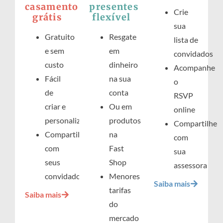
casamento
presentes
Crie
grátis
flexível
sua
Gratuito
Resgate
lista de
e sem
em
convidados
custo
dinheiro
Acompanhe
Fácil
na sua
o
de
conta
RSVP
criar e
Ou em
online
personalizar
produtos
Compartilhe
Compartilhe
na
com
com
Fast
sua
seus
Shop
assessora
convidados
Menores
Saiba mais
tarifas
Saiba mais
do
mercado