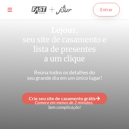
Entrar
Lejour
,
seu site de casamento e
lista de presentes
a um clique
Reúna todos os detalhes do
seu grande dia em um único lugar!
Crie seu site de casamento grátis
Comece em menos de 2 minutos.
Sem complicação!