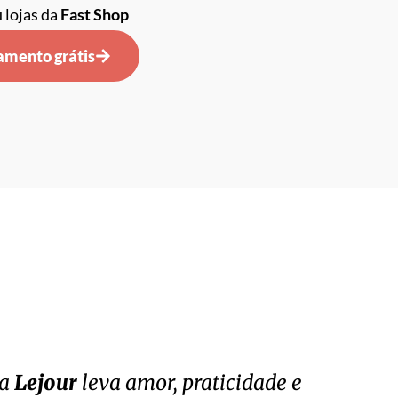
u lojas da
Fast Shop
samento grátis
 a
Lejour
leva amor, praticidade e