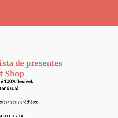
lista de presentes
st Shop
 é
100% flexível.
tar é sua!
gatar
seus créditos:
 sua conta ou