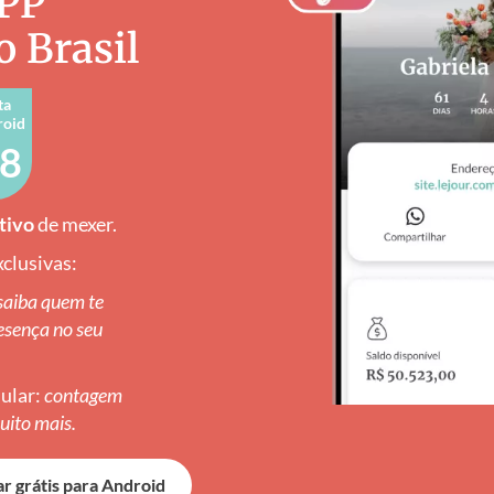
APP
 Brasil
ta
roid
,8
itivo
de mexer.
xclusivas:
saiba quem te
esença no seu
lular:
contagem
muito mais.
ar grátis para Android