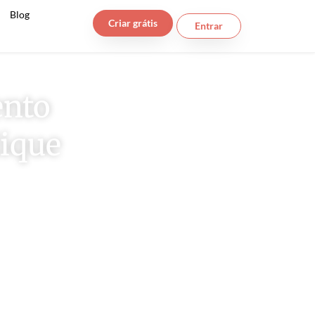
s
Blog
Criar grátis
Entrar
ento
lique
nico lugar!