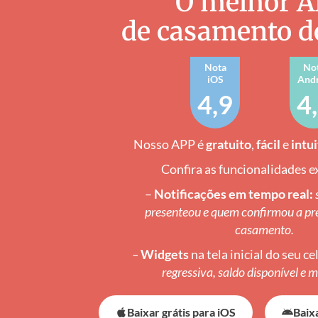
O melhor 
de casamento do
Nota
No
iOS
And
4,9
4
Nosso APP é
gratuito
,
fácil
e
intu
Confira as funcionalidades e
–
Notificações em tempo real:
presenteou e quem confirmou a pr
casamento.
–
Widgets
na tela inicial do seu ce
regressiva, saldo disponível e 
Baixar grátis para iOS
Baix