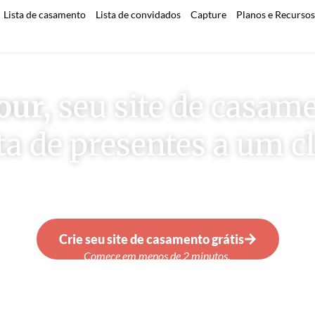
Lista de casamento
Lista de convidados
Capture
Planos e Recurso
our,
seu site de casam
sta de presentes a um c
s os detalhes do seu grande dia em um ú
Crie seu site de casamento grátis
Comece em menos de 2 minutos.
Sem complicação!