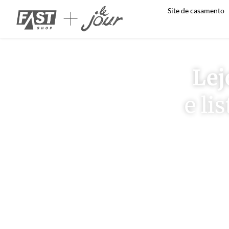
Site de casamento
Lej
e li
Reúna todo