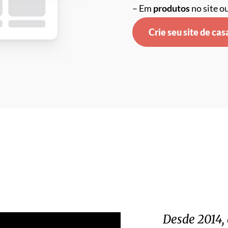
– Em
produtos
no site o
Crie seu site de ca
Desde 2014,