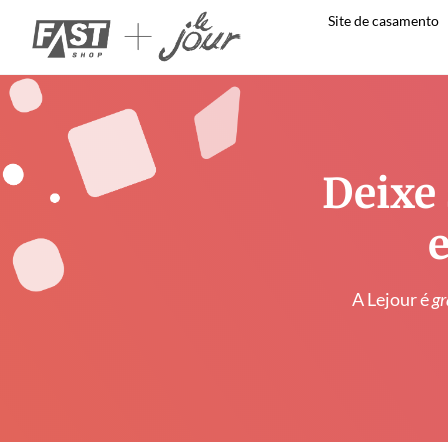
Site de casamento
Deixe 
e
A Lejour é
gr