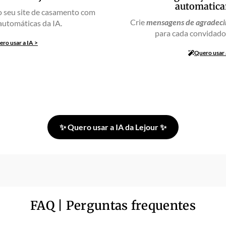
automatic
 seu site de casamento com
Crie
mensagens de agradeci
automáticas da IA.
para cada convidado
ro usar a IA >
Quero usar 
Desbloqueie todos os recursos de Inteligência Artificial!
✨​ Quero usar a IA da Lejour ✨​
FAQ | Perguntas frequentes