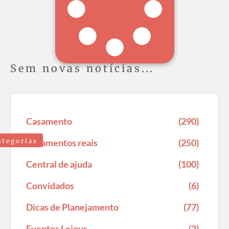
Sem novas notícias...
Casamento
(290)
ategorias
Casamentos reais
(250)
Central de ajuda
(100)
Convidados
(6)
Dicas de Planejamento
(77)
Eventos Lejour
(2)