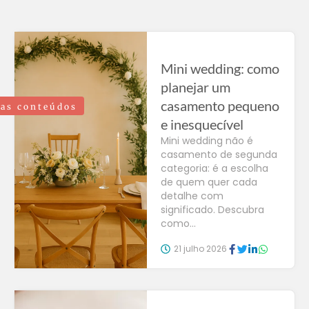
Mini wedding: como
planejar um
casamento pequeno
as conteúdos
e inesquecível
Mini wedding não é
casamento de segunda
categoria: é a escolha
de quem quer cada
detalhe com
significado. Descubra
como...
21 julho 2026