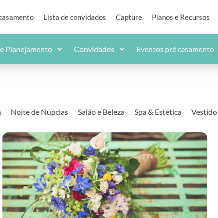
 casamento
Lista de convidados
Capture
Planos e Recursos
de Planejamento
Convidados
Eventos pré casamento
a
Noite de Núpcias
Salão e Beleza
Spa & Estética
Vestido