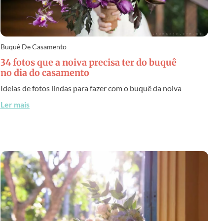
Buquê De Casamento
34 fotos que a noiva precisa ter do buquê
no dia do casamento
Ideias de fotos lindas para fazer com o buquê da noiva
Ler mais