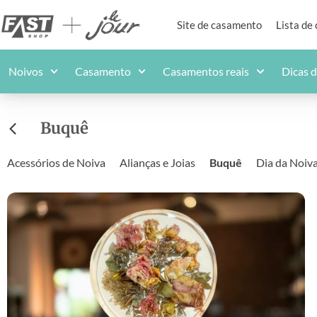
Site de casamento
Lista de
Noivos
Casamento
Casamentos reais
Dicas 
Buquê
Acessórios de Noiva
Alianças e Joias
Buquê
Dia da Noiv