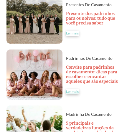
Presentes De Casamento
Presente dos padrinhos
para os noivos: tudo que
você precisa saber
Ler mais
Padrinhos De Casamento
Convite para padrinhos
de casamento: dicas para
escolher e encantar
aqueles que são especiais
Ler mais
Madrinha De Casamento
5 principais e
verdadeiras funções da