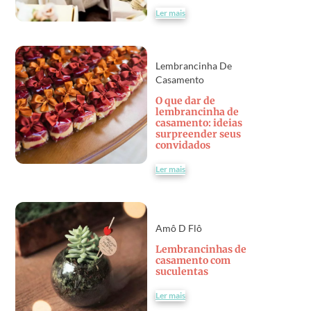
Ler mais
Lembrancinha De
Casamento
O que dar de
lembrancinha de
casamento: ideias
surpreender seus
convidados
Ler mais
Amô D Flô
Lembrancinhas de
casamento com
suculentas
Ler mais