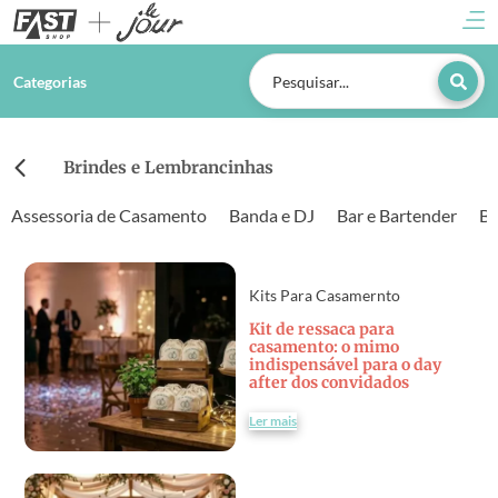
Categorias
Brindes e Lembrancinhas
Assessoria de Casamento
Banda e DJ
Bar e Bartender
Be
Kits Para Casamernto
Kit de ressaca para
casamento: o mimo
indispensável para o day
after dos convidados
Ler mais