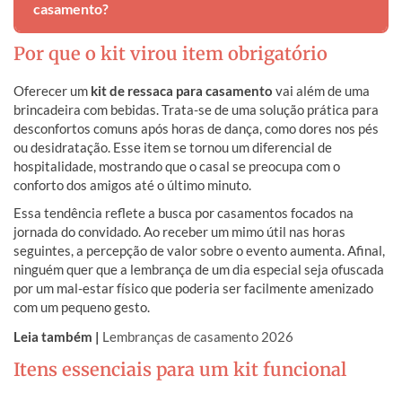
personalizados dos noivos, criando um
detalhe rústico
casamento?
chic sem pesar no orçamento final
.
Por que o kit virou item obrigatório
Sim, desde que sejam medicamentos de venda livre
(isento de prescrição). Priorize itens básicos que
ajudam
Oferecer um
kit de ressaca para casamento
vai além de uma
a combater dores de cabeça e desconfortos gástricos
.
brincadeira com bebidas. Trata-se de uma solução prática para
desconfortos comuns após horas de dança, como dores nos pés
ou desidratação. Esse item se tornou um diferencial de
hospitalidade, mostrando que o casal se preocupa com o
conforto dos amigos até o último minuto.
Essa tendência reflete a busca por casamentos focados na
jornada do convidado. Ao receber um mimo útil nas horas
seguintes, a percepção de valor sobre o evento aumenta. Afinal,
ninguém quer que a lembrança de um dia especial seja ofuscada
por um mal-estar físico que poderia ser facilmente amenizado
com um pequeno gesto.
Leia também |
Lembranças de casamento 2026
Itens essenciais para um kit funcional