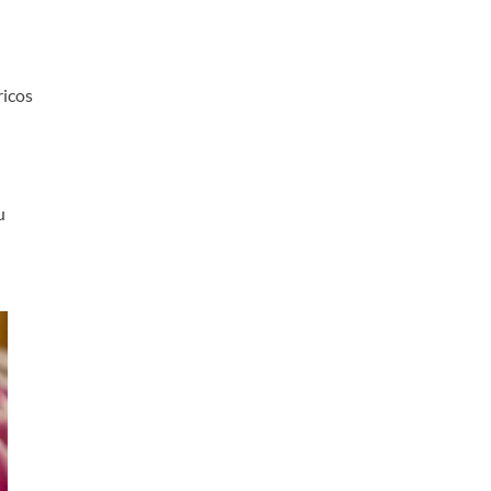
ricos
u