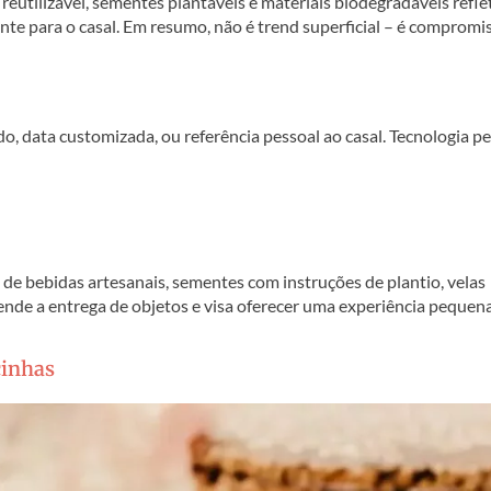
 reutilizável, sementes plantáveis e materiais biodegradáveis refl
ente para o casal. Em resumo, não é trend superficial – é compromi
, data customizada, ou referência pessoal ao casal. Tecnologia p
 de bebidas artesanais, sementes com instruções de plantio, velas
cende a entrega de objetos e visa oferecer uma experiência pequen
cinhas