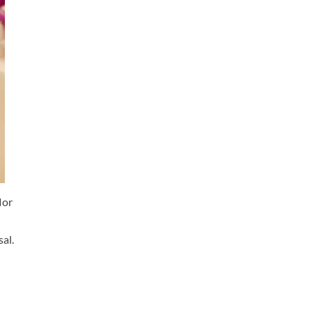
lor
al.