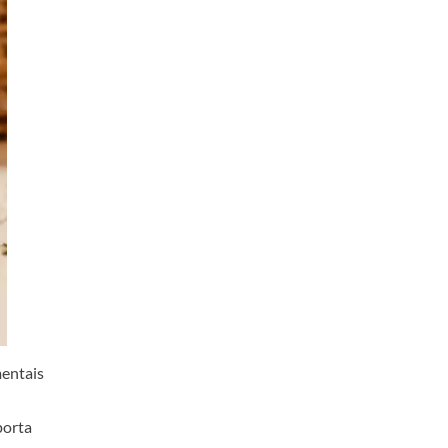
mentais
porta