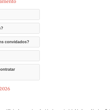
samento
s?
uns convidados?
ontratar
 2026