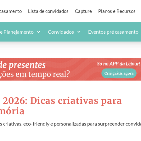
 casamento
Lista de convidados
Capture
Planos e Recursos
de Planejamento
Convidados
Eventos pré casamento
026: Dicas criativas para
mória
 criativas, eco-friendly e personalizadas para surpreender convi