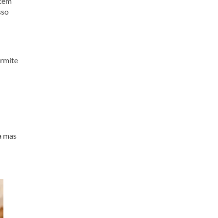
etem
sso
ermite
a mas