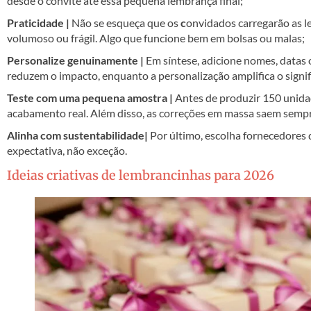
desde o convite até essa pequena lembrança final;
Praticidade |
Não se esqueça que os
c
onvidados carregarão as l
volumoso ou frágil. Algo que funcione bem em bolsas ou malas;
Personalize genuinamente |
Em síntese, adicione nomes, datas 
reduzem o impacto, enquanto a personalização amplifica o signif
Teste com uma pequena amostra |
Antes de produzir 150 unidade
acabamento real. Além disso, as correções em massa saem sempr
Alinha com sustentabilidade|
Por último, escolha fornecedores 
expectativa, não exceção.
Ideias criativas de lembrancinhas para 2026