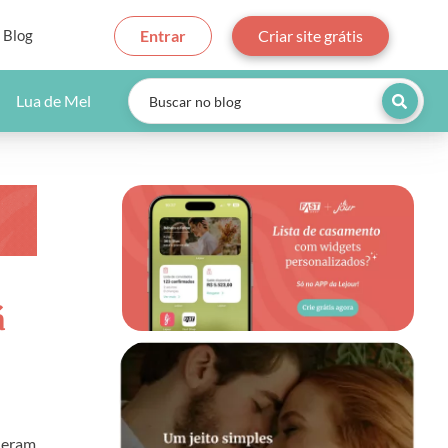
Blog
Entrar
Criar site grátis
Lua de Mel
á
lheram