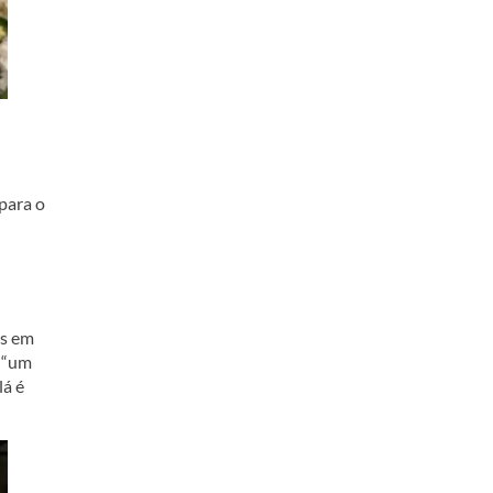
 para o
es em
é “um
lá é