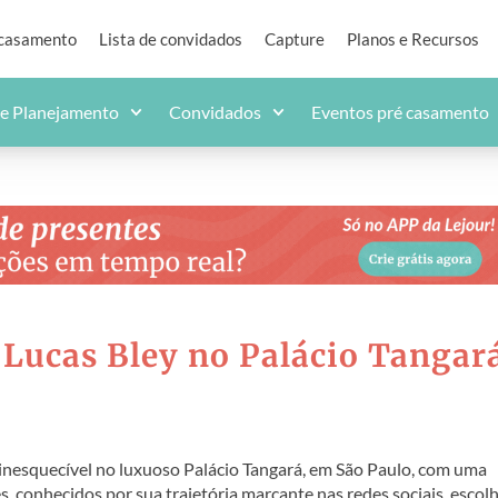
 casamento
Lista de convidados
Capture
Planos e Recursos
de Planejamento
Convidados
Eventos pré casamento
 Lucas Bley no Palácio Tangar
inesquecível no luxuoso Palácio Tangará, em São Paulo, com uma
, conhecidos por sua trajetória marcante nas redes sociais, esco