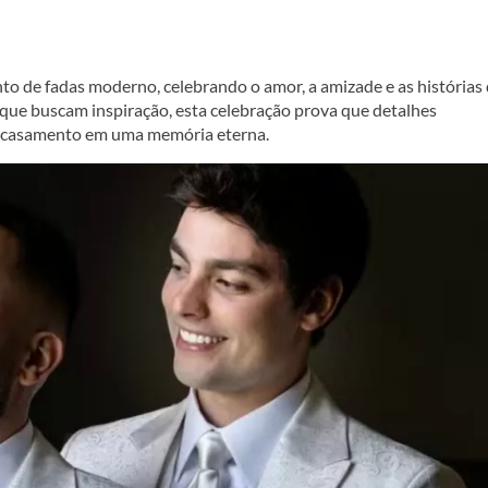
to de fadas moderno, celebrando o amor, a amizade e as histórias
que buscam inspiração, esta celebração prova que detalhes
r casamento em uma memória eterna.