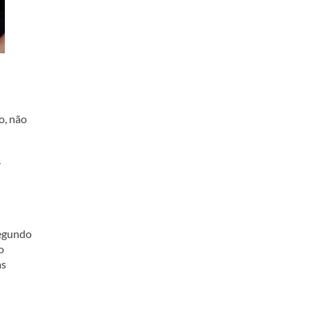
o, não
r
segundo
o
as