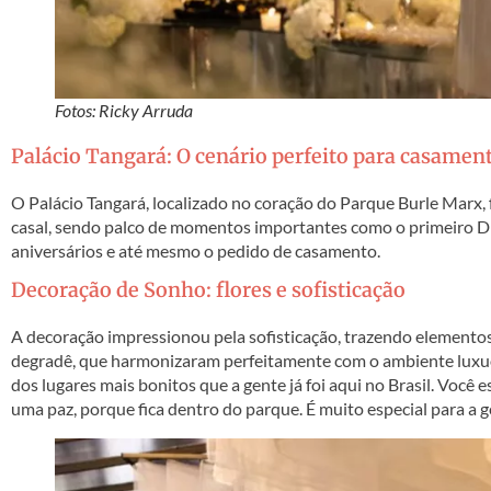
Fotos: Ricky Arruda
Palácio Tangará: O cenário perfeito para casamen
O Palácio Tangará, localizado no coração do Parque Burle Marx, f
casal, sendo palco de momentos importantes como o primeiro D
aniversários e até mesmo o pedido de casamento.
Decoração de Sonho: flores e sofisticação
A decoração impressionou pela sofisticação, trazendo elementos 
degradê, que harmonizaram perfeitamente com o ambiente luxuoso
dos lugares mais bonitos que a gente já foi aqui no Brasil. Você es
uma paz, porque fica dentro do parque. É muito especial para a g