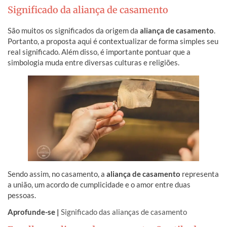
dispensar a aliança podem combinar outro símbolo que
cerimônia, ocorre a troca simbólica de mão,
Significado da aliança de casamento
faça sentido para os dois.
O ideal é comprar com pelo menos três meses de
representando a união oficial. A tradição vem da crença
antecedência. Modelos personalizados ou com gravação
São muitos os significados da origem da
na “vena amoris”, veia que ligaria esse dedo diretamente
aliança de casamento
.
interna pedem ainda mais prazo. Comprar cedo evita
Portanto, a proposta aqui é contextualizar de forma simples seu
ao coração.
pressa, permite ajuste de tamanho com calma e garante
real significado. Além disso, é importante pontuar que a
tempo hábil caso algum detalhe precise ser corrigido
simbologia muda entre diversas culturas e religiões.
antes do grande dia.
Sendo assim, no casamento, a
aliança de casamento
representa
a união, um acordo de cumplicidade e o amor entre duas
pessoas.
Aprofunde-se |
Significado das alianças de casamento