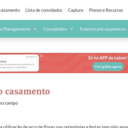
 casamento
Lista de convidados
Capture
Planos e Recursos
de Planejamento
Convidados
Eventos pré casamento
do casamento
 no campo
 utilização de arco de flores nas cerimônias e festas tem sido ap