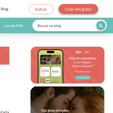
Blog
Entrar
Criar site grátis
Lua de Mel
ontada