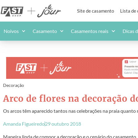
Site de casamento
Lista de
Noivos
Casamento
Casamentos reais
Dicas 
Decoração
Arco de flores na decoração 
Os arcos têm aparecido tantos nas celebrações na praia quanto
Amanda Figueiredo
29 outubro 2018
Maneira linda de compor a decoração e o cenário do casamento, a