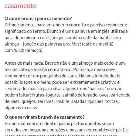
casamento
O que é brunch para casamento?
Primeiramente, para entender o conceito é preciso conhecer o
significado do termo. Brunch é uma palavra em inglês utilizada
para denominar a refeição que combina café da manhã com
almoço – junção das palavras
breakfast
(café da manhã)
com
lunch
(almoço).
Antes de mais nada, Brunch não é um almoço mais cedo, é um
mix de café da manhã com almoço. Por isso, o menu deve
realmente ter um pouquinho de cada. Há uma infinidade de
possibilidades e o menu pode ser extremamente criativo e
requintado, mas só para citar alguns itens “básicos” que não
podem faltar: frutas, iogurte, salmão defumado, ovos, variedade
de pães, queijos, terrines, rosbife, saladas, quiches, tortas,
algumas massas.
O que servir em brunch de casamento?
Primordialmente, o ideal é que os pratos quentes sejam
servidos em pequenas porções e possam ser comidos de pé. E a
mesa de sobremesas pode ficar montada desde o começo,