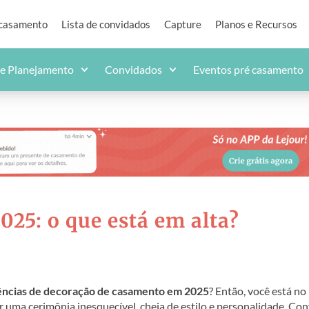
 casamento
Lista de convidados
Capture
Planos e Recursos
de Planejamento
Convidados
Eventos pré casamento
25: o que está em alta?
ncias de decoração de casamento em 2025
? Então, você está no
r uma cerimônia inesquecível, cheia de estilo e personalidade. Con