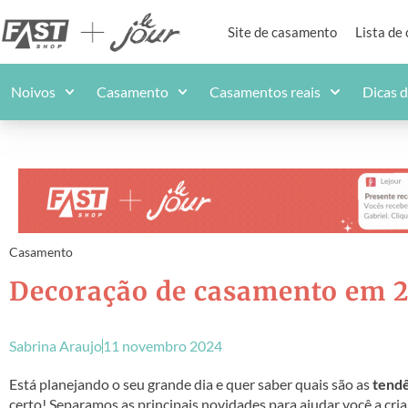
Site de casamento
Lista de
Noivos
Casamento
Casamentos reais
Dicas 
Casamento
Decoração de casamento em 20
Sabrina Araujo
11 novembro 2024
Está planejando o seu grande dia e quer saber quais são as
tendê
certo! Separamos as principais novidades para ajudar você a cria