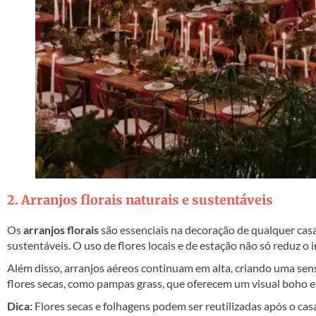
2. Arranjos florais naturais e sustentáveis
Os
arranjos florais
são essenciais na decoração de qualquer cas
sustentáveis. O uso de flores locais e de estação não só reduz 
Além disso, arranjos aéreos continuam em alta, criando uma se
flores secas, como pampas grass, que oferecem um visual boho e
Dica:
Flores secas e folhagens podem ser reutilizadas após o ca