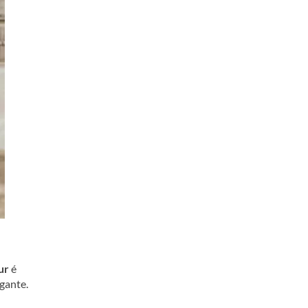
ur
é
gante.