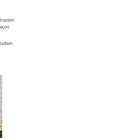
 trazem
paços
ajudam