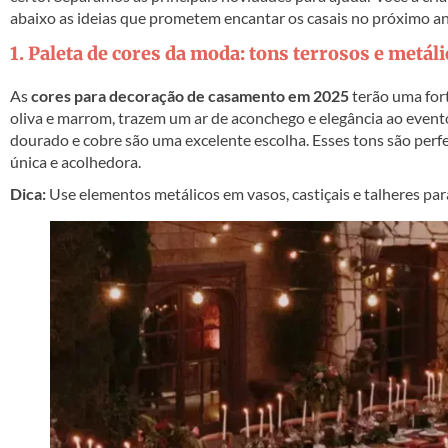
abaixo as ideias que prometem encantar os casais no próximo an
1. Paleta de cores da moda: tons terrosos e metál
As
cores para decoração de casamento em 2025
terão uma fort
oliva e marrom, trazem um ar de aconchego e elegância ao evento
dourado e cobre são uma excelente escolha. Esses tons são perfe
única e acolhedora.
Dica:
Use elementos metálicos em vasos, castiçais e talheres pa