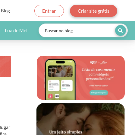
Blog
Entrar
Criar site grátis
Lua de Mel
 lugar
fira