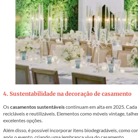
4. Sustentabilidade na decoração de casamento
Os
casamentos sustentáveis
continuam em alta em 2025. Cada v
recicláveis e reutilizáveis. Elementos como móveis vintage, tal
excelentes opções.
Além disso, é possível incorporar itens biodegradáveis, como c
após o evento, criando uma lembrança viva do casamento.