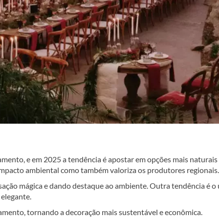
amento, e em 2025 a tendência é apostar em opções mais naturais
o impacto ambiental como também valoriza os produtores regionais.
nsação mágica e dando destaque ao ambiente. Outra tendência é o 
 elegante.
samento, tornando a decoração mais sustentável e econômica.