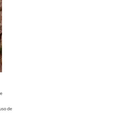
 e
uso de