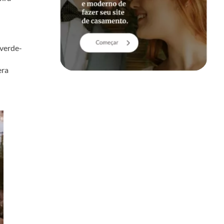
 verde-
era