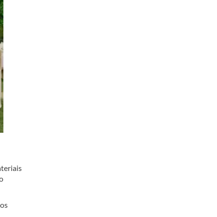
teriais
ão
dos