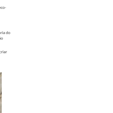
eco-
ria do
ão
criar