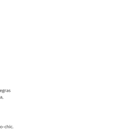
regras
a,
o-chic.