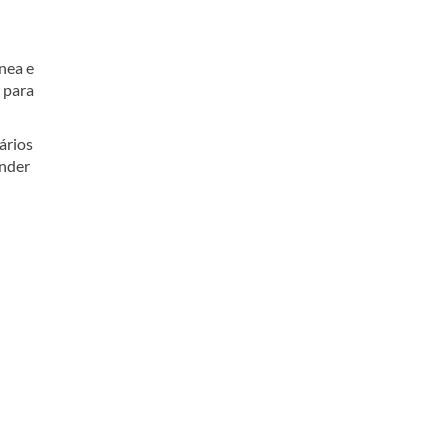
nea e
 para
ários
ender