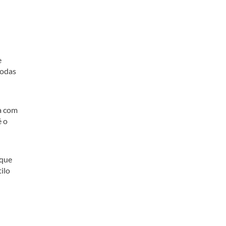
e
todas
ta com
é o
 que
ilo