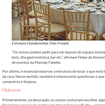
Estrutura é fundamental. Foto: Freepik.
“Os noivos podem pedir para ver layouts do espaço montado
bolo, ilha gastronômica, bar etc”, afirmam Felipe de Alvar
de eventos da Mansão Fabelle.
Por último, é essencial observar a estrutura do local: o que está 
da casa. Nesse sentido, também é interessante questionar o que 
camareiros e limpeza.
Chácaras
Primeiramente, na decoração, os noivos costumam escolher algo
Nos trajes, é possível apostar em algo mais leve e fluído – sem