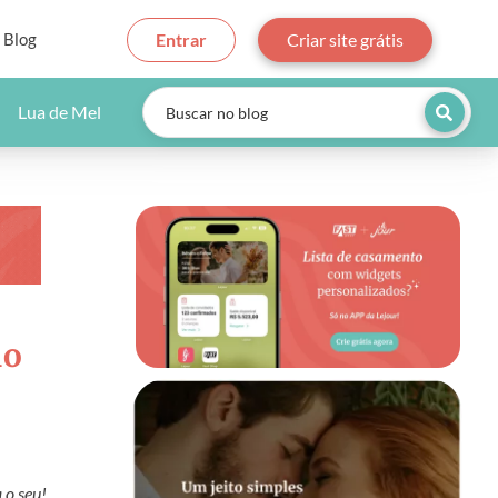
Blog
Entrar
Criar site grátis
Lua de Mel
lo
 o seu!