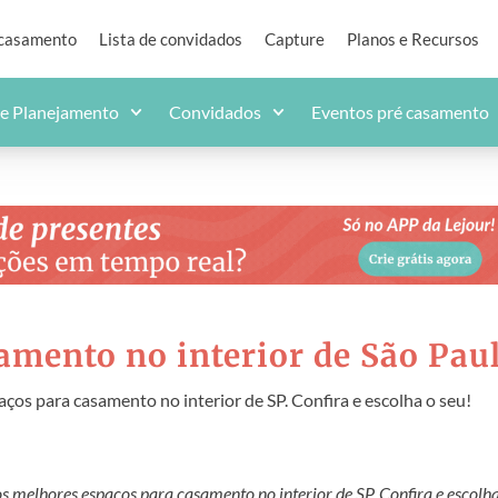
 casamento
Lista de convidados
Capture
Planos e Recursos
de Planejamento
Convidados
Eventos pré casamento
amento no interior de São Pau
ços para casamento no interior de SP. Confira e escolha o seu!
s melhores espaços para casamento no interior de SP. Confira e escolha