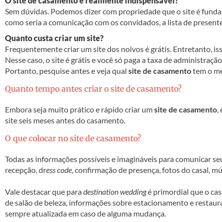
O site de casamento é realmente indispensável?
Sem dúvidas. Podemos dizer com propriedade que o site é funda
como seria a comunicação com os convidados, a lista de presente
Quanto custa criar um site?
Frequentemente criar um site dos noivos é grátis. Entretanto, iss
Nesse caso, o site é grátis e você só paga a taxa de administraçã
Portanto, pesquise antes e veja qual
site de casamento
tem o me
Quanto tempo antes criar o site de casamento?
Embora seja muito prático e rápido criar um
site de casamento
,
site seis meses antes do casamento.
O que colocar no site de casamento?
Todas as informações possíveis e imagináveis para comunicar seu
recepção, dr
ess code
, confirmação de presença, fotos do casal, mús
Vale destacar que para
destination wedding
é primordial que o cas
de salão de beleza, informações sobre estacionamento e restau
sempre atualizada em caso de alguma mudança.