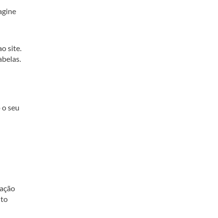
agine
o site.
abelas.
 o seu
cação
nto