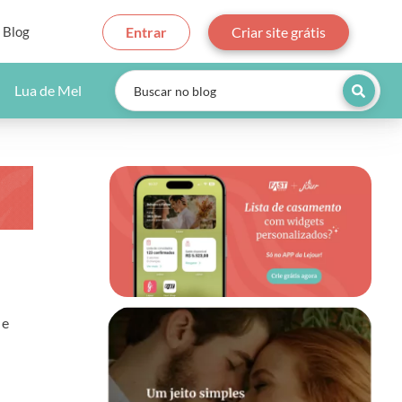
Blog
Entrar
Criar site grátis
Lua de Mel
 e