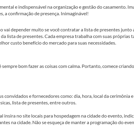
mental e indispensável na organização e gestão do casamento. Im
s, a confirmação de presença. Inimaginável!
o vai depender muito se você contratar a lista de presentes junto a
o da lista de presentes. Cada empresa trabalha com suas próprias t
lhor custo benefício do mercado para suas necessidades.
 é sempre bom fazer as coisas com calma. Portanto, comece criando
s convidados e fornecedores como: dia, hora, local da cerimônia e
icas, lista de presentes, entre outros.
al insira no site locais para hospedagem na cidade do evento, indi
rantes na cidade. Não se esqueça de manter a programação do eve