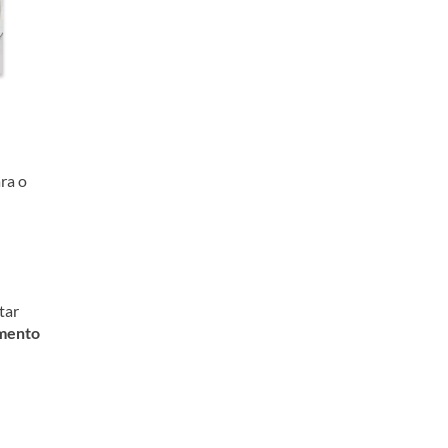
ra o
tar
mento