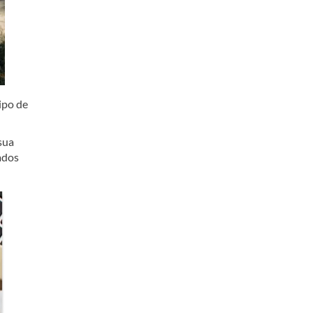
ipo de
sua
ados