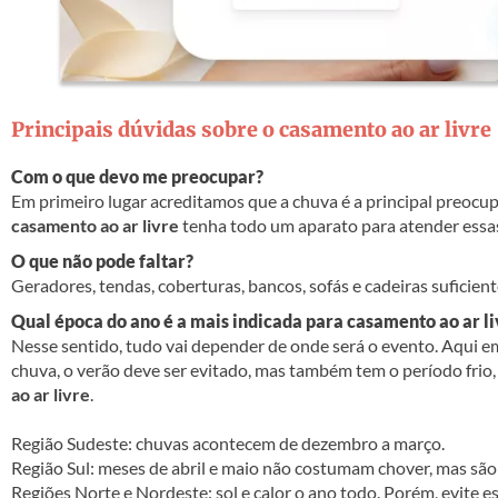
Principais dúvidas sobre o casamento ao ar livre
Com o que devo me preocupar?
Em primeiro lugar acreditamos que a chuva é a principal preocup
casamento ao ar livre
tenha todo um aparato para atender essa
O que não pode faltar?
Geradores, tendas, coberturas, bancos, sofás e cadeiras suficie
Qual época do ano é a mais indicada para casamento ao ar li
Nesse sentido, tudo vai depender de onde será o evento. Aqui em
chuva, o verão deve ser evitado, mas também tem o período fri
ao ar livre
.
Região Sudeste: chuvas acontecem de dezembro a março.
Região Sul: meses de abril e maio não costumam chover, mas são
Regiões Norte e Nordeste: sol e calor o ano todo. Porém, evite e