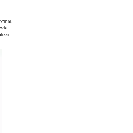
final,
pode
lizar