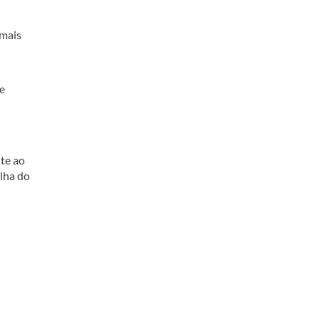
 mais
te
ite ao
olha do