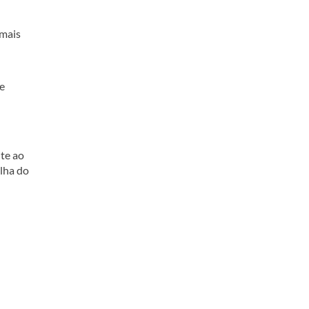
 mais
te
ite ao
olha do