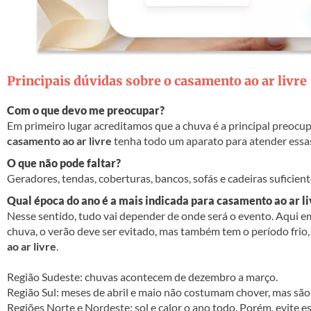
Principais dúvidas sobre o casamento ao ar livre
Com o que devo me preocupar?
Em primeiro lugar acreditamos que a chuva é a principal preocup
casamento ao ar livre
tenha todo um aparato para atender essa
O que não pode faltar?
Geradores, tendas, coberturas, bancos, sofás e cadeiras suficie
Qual época do ano é a mais indicada para casamento ao ar li
Nesse sentido, tudo vai depender de onde será o evento. Aqui em
chuva, o verão deve ser evitado, mas também tem o período fri
ao ar livre
.
Região Sudeste: chuvas acontecem de dezembro a março.
Região Sul: meses de abril e maio não costumam chover, mas são
Regiões Norte e Nordeste: sol e calor o ano todo. Porém, evite e