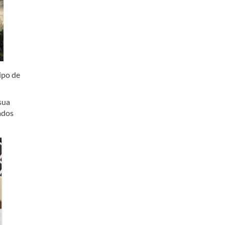
ipo de
sua
ados