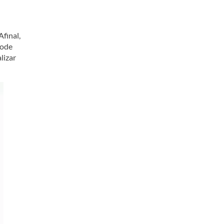
final,
pode
lizar