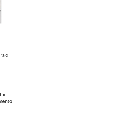
ra o
tar
mento