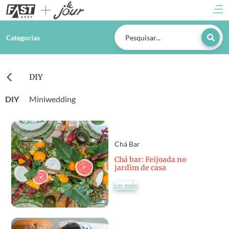
Categorias
DIY
DIY
Miniwedding
Chá Bar
Chá bar: Feijoada no
jardim de casa
Ler mais