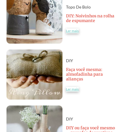
Topo De Bolo
DIY: Noivinhos na rolha
de espumante
Ler mais
DIY
Faça você mesma:
almofadinha para
alianças
Ler mais
DIY
DIY ou faça você mesmo