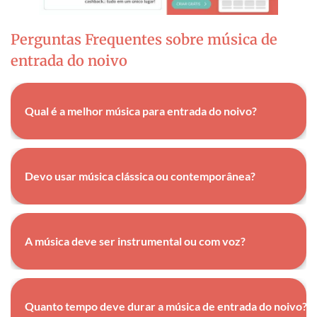
Perguntas Frequentes sobre música de
entrada do noivo
Qual é a melhor música para entrada do noivo?
Depende da personalidade do casal, do estilo da cerimônia e das
alternativas de acordo com o casamento. De modo geral, os
Devo usar música clássica ou contemporânea?
clássicos sempre funcionam, mas músicas modernas
personalizam o momento. Considere o significado emocional
Ambas funcionam. Clássicos (Mendelssohn, Wagner) trazem
sobre tendência.
tradição. Contemporâneos oferecem personalização. Além
A música deve ser instrumental ou com voz?
disso, muitos casamentos híbridos usam versões orquestradas
de músicas modernas.
O instrumental é mais comum por permitir atenção nos
momentos visuais. Por outro lado, música com voz funciona se
Quanto tempo deve durar a música de entrada do noivo?
letra for significativa para o casal.