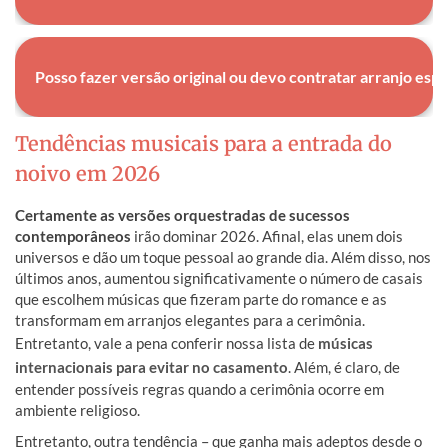
Entre 45 segundos e 2 minutos. Isso porque é tempo suficiente
para uma entrada elegante sem se estender além do
Posso fazer versão original ou devo contratar arranjo espe
confortável visualmente.
A versão original geralmente funciona. Contudo, os arranjos
Tendências musicais para a entrada do
especiais (orquestral, acústico) personalizam mais mas custam
noivo em 2026
mais. Por isso, depende de orçamento e importância do
momento.
Certamente as versões orquestradas de sucessos
contemporâneos
irão dominar 2026. Afinal, elas unem dois
universos e dão um toque pessoal ao grande dia. Além disso, nos
últimos anos, aumentou significativamente o número de casais
que escolhem músicas que fizeram parte do romance e as
transformam em arranjos elegantes para a cerimônia.
Entretanto, vale a pena conferir nossa lista de
músicas
internacionais para evitar no casamento
. Além, é claro, de
entender possíveis regras quando a cerimônia ocorre em
ambiente religioso.
Entretanto, outra tendência – que ganha mais adeptos desde o