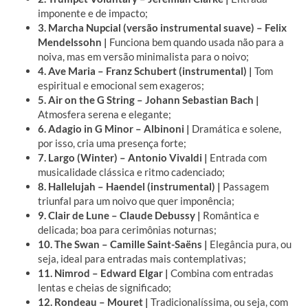
imponente e de impacto;
3. Marcha Nupcial (versão instrumental suave) – Felix
Mendelssohn |
Funciona bem quando usada não para a
noiva, mas em versão minimalista para o noivo;
4. Ave Maria – Franz Schubert (instrumental) |
Tom
espiritual e emocional sem exageros;
5. Air on the G String – Johann Sebastian Bach |
Atmosfera serena e elegante;
6. Adagio in G Minor – Albinoni |
Dramática e solene,
por isso, cria uma presença forte;
7. Largo (Winter) – Antonio Vivaldi |
Entrada com
musicalidade clássica e ritmo cadenciado;
8. Hallelujah – Haendel (instrumental) |
Passagem
triunfal para um noivo que quer imponência;
9. Clair de Lune – Claude Debussy |
Romântica e
delicada; boa para cerimônias noturnas;
10. The Swan – Camille Saint-Saëns |
Elegância pura, ou
seja, ideal para entradas mais contemplativas;
11. Nimrod – Edward Elgar |
Combina com entradas
lentas e cheias de significado;
12. Rondeau – Mouret |
Tradicionalíssima, ou seja, com