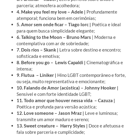
parceria; atmosfera acolhedora;
4. Make you feel my love – Adele |
Profundamente
atemporal; funciona bem em cerimônias;
5. Amor sem onde ficar – Tiago Iorc |
Poética e ideal
para quem busca simplicidade elegante;
6. Talking to the Moon – Bruno Mars
| Moderna e
contemplativa com ar de sobriedade;
7. Dois rios – Skank |
Letra sobre destino e encontro;
sofisticada e emotiva;
8. Before you go – Lewis Capaldi |
Cinematográfica e
intensa;
9. Flutua – Liniker |
Hino LGBT contemporâneo e forte,
ou seja, muito representativa e emocionante;
10. Falando de Amor (acústica) – Johnny Hooker |
Sensível e com forte identidade LGBT;
11. Todo amor que houver nessa vida – Cazuza |
Poética e profunda para versão acústica;
12. Love someone – Jason Mraz |
Leve e luminosa;
transmite um amor maduro e sereno;
13. Sweet creature – Harry Styles |
Doce e afetuosa e
fala sobre parceria e cumplicidade;