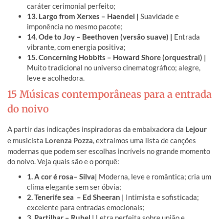
caráter cerimonial perfeito;
13. Largo from Xerxes – Haendel |
Suavidade e
imponência no mesmo pacote;
14. Ode to Joy – Beethoven (versão suave) |
Entrada
vibrante, com energia positiva;
15. Concerning Hobbits – Howard Shore (orquestral) |
Muito tradicional no universo cinematográfico; alegre,
leve e acolhedora.
15 Músicas contemporâneas para a entrada
do noivo
A partir das indicações inspiradoras da embaixadora da
Lejour
e musicista
Lorenza Pozza
, extraímos uma lista de canções
modernas que podem ser escolhas incríveis no grande momento
do noivo. Veja quais são e o porquê:
1. A cor é rosa
– Silva
|
Moderna, leve e romântica; cria um
clima elegante sem ser óbvia;
2. Tenerife sea – Ed Sheeran |
Intimista e sofisticada;
excelente para entradas emocionais;
3. Partilhar – Rubel |
Letra perfeita sobre união e