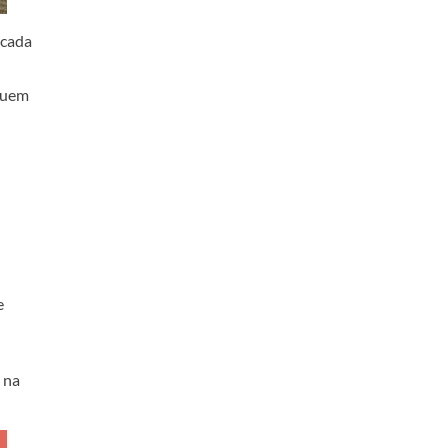
 cada
 quem
e
na