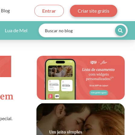
Blog
Entrar
Criar site grátis
Lua de Mel
sem
ecial.