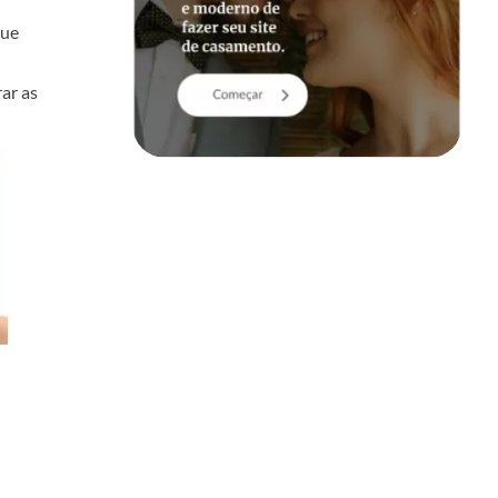
que
ar as