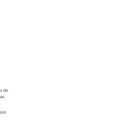
s de
as.
com