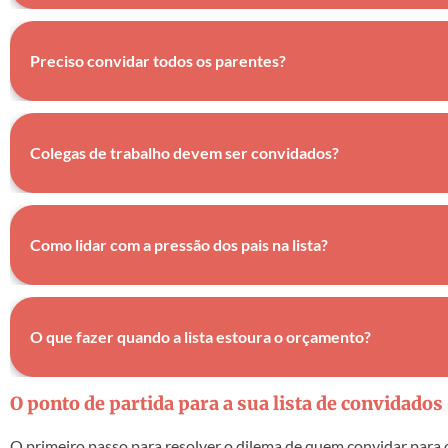
Analise a proximidade atual e convide apenas quem participou ativ
Preciso convidar todos os parentes?
Não. Priorize o núcleo familiar próximo e evite convites feitos apen
Colegas de trabalho devem ser convidados?
Apenas se existir uma amizade fora do ambiente profissional que ju
Como lidar com a pressão dos pais na lista?
Reserve uma cota justa de convites para os pais, mas mantenha o po
O que fazer quando a lista estoura o orçamento?
Utilize critérios objetivos de corte, como tempo de convivência e g
O ponto de partida para a sua lista de convidados
O primeiro passo para resolver o dilema de quem convidar para