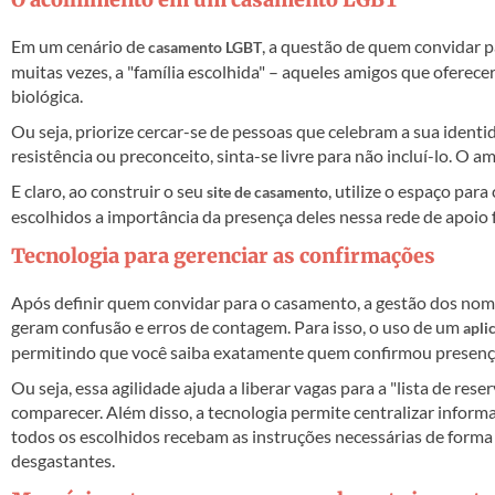
Em um cenário de
, a questão de quem convidar 
casamento LGBT
muitas vezes, a "família escolhida" – aqueles amigos que oferece
biológica.
Ou seja, priorize cercar-se de pessoas que celebram a sua ident
resistência ou preconceito, sinta-se livre para não incluí-lo. O 
E claro, ao construir o seu
, utilize o espaço par
site de casamento
escolhidos a importância da presença deles nessa rede de apoio
Tecnologia para gerenciar as confirmações
Após definir quem convidar para o casamento, a gestão dos nomes
geram confusão e erros de contagem. Para isso, o uso de um
apli
permitindo que você saiba exatamente quem confirmou presenç
Ou seja, essa agilidade ajuda a liberar vagas para a "lista de r
comparecer. Além disso, a tecnologia permite centralizar infor
todos os escolhidos recebam as instruções necessárias de forma c
desgastantes.