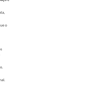
ta,
que o
ós
a
s.
al.