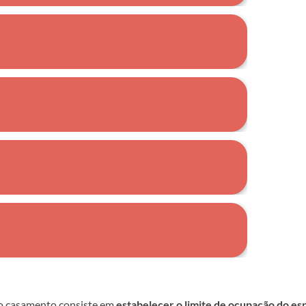
amente da vida do casal no último ano.
as por obrigação ou tradição.
stifique a presença no evento.
der de decisão final.
rau de intimidade, para reduzir nomes.
 o casamento consiste em
estabelecer o limite de ocupação do es