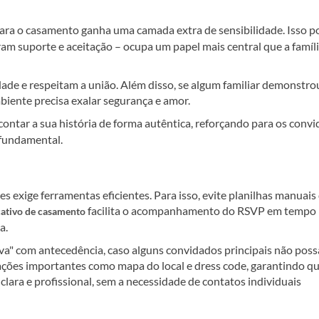
para o casamento ganha uma camada extra de sensibilidade. Isso p
ram suporte e aceitação – ocupa um papel mais central que a famíl
idade e respeitam a união. Além disso, se algum familiar demonstro
ambiente precisa exalar segurança e amor.
a contar a sua história de forma autêntica, reforçando para os conv
 fundamental.
 exige ferramentas eficientes. Para isso, evite planilhas manuais
facilita o acompanhamento do RSVP em tempo r
cativo de casamento
a.
eserva" com antecedência, caso alguns convidados principais não pos
mações importantes como mapa do local e dress code, garantindo q
lara e profissional, sem a necessidade de contatos individuais