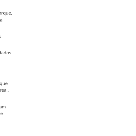
orque,
ia
u
idados
 que
eal,
sam
ue