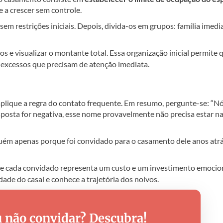
de a crescer sem controle.
m restrições iniciais. Depois, divida-os em grupos: família imedia
dos e visualizar o montante total. Essa organização inicial permite 
s excessos que precisam de atenção imediata.
plique a regra do contato frequente. Em resumo, pergunte-se: “N
posta for negativa, esse nome provavelmente não precisa estar n
lguém apenas porque foi convidado para o casamento dele anos atrá
ue cada convidado representa um custo e um investimento emocion
dade do casal e conhece a trajetória dos noivos.
 não convidar? Descubra!