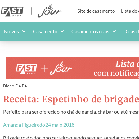
Site de casamento
Lista de
Noivos
Casamento
Casamentos reais
Dicas 
Bicho De Pé
Receita: Espetinho de brigade
Perfeito para ser oferecido no chá de panela, chá bar ou até me
Amanda Figueiredo
24 maio 2018
Brigadeiro é o docinho certeiro quando se quer agradar os convida