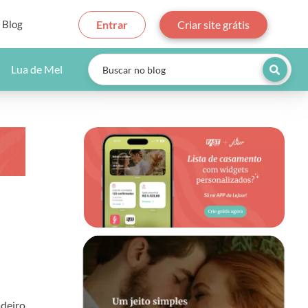
Blog
Entrar
Criar site grátis
Lua de Mel
adeiro