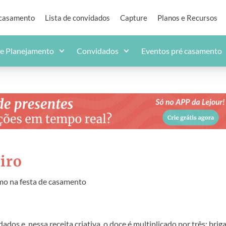
 casamento
Lista de convidados
Capture
Planos e Recursos
de Planejamento
Convidados
Eventos pré casamento
iro
smo na festa de casamento
dos e, nessa receita criativa, o doce é multiplicado por três: brig