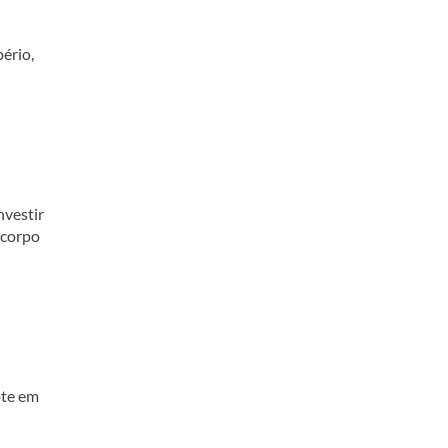
ério,
nvestir
 corpo
ote em