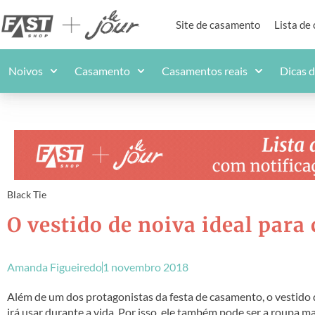
Site de casamento
Lista de
Noivos
Casamento
Casamentos reais
Dicas 
Black Tie
O vestido de noiva ideal para
Amanda Figueiredo
1 novembro 2018
Além de um dos protagonistas da festa de casamento, o vestido
irá usar durante a vida. Por isso, ele também pode ser a roupa mai