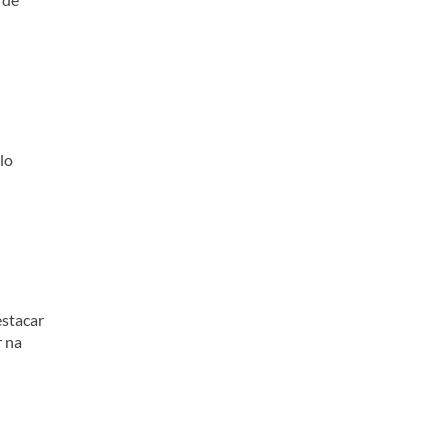
lo
estacar
r na