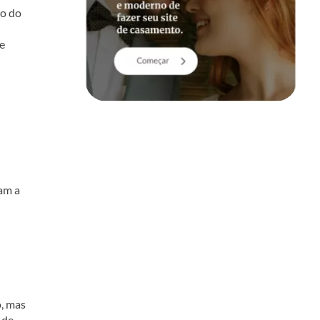
to do
 e
ram a
o, mas
 de