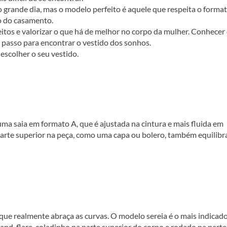
 grande dia, mas o modelo perfeito é aquele que respeita o forma
lo do casamento.
itos e valorizar o que há de melhor no corpo da mulher. Conhecer
ro passo para encontrar o vestido dos sonhos.
escolher o seu vestido.
ma saia em formato A, que é ajustada na cintura e mais fluida em
 parte superior na peça, como uma capa ou bolero, também equilib
que realmente abraça as curvas. O modelo sereia é o mais indicad
-and-flare, coladinho na parte superior do corpo e rodado na parte