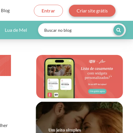
Blog
Entrar
Criar site grátis
Lua de Mel
lher