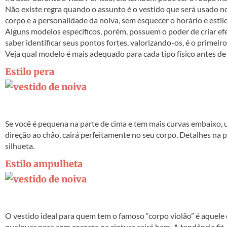
Não existe regra quando o assunto é o vestido que será usado no
corpo e a personalidade da noiva, sem esquecer o horário e esti
Alguns modelos específicos, porém, possuem o poder de criar efe
saber identificar seus pontos fortes, valorizando-os, é o primei
Veja qual modelo é mais adequado para cada tipo físico antes de 
Estilo pera
Se você é pequena na parte de cima e tem mais curvas embaixo, u
direção ao chão, cairá perfeitamente no seu corpo. Detalhes na
silhueta.
Estilo ampulheta
O vestido ideal para quem tem o famoso “corpo violão” é aquele 
qualquer peça com corpete na cintura cairá bem. A tendência fit