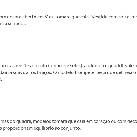
 com decote aberto em V ou tomara que caia. Vestido com corte imp
m a silhueta.
re as regiões do colo (ombros e seios), abdômen e quadril, vale i
am a suavizar os braços. O modelo trompete, peça que delineia o
.
ximas do quadril, modelos tomara que caia em coração ou com dec
s proporcionam equilíbrio ao conjunto.