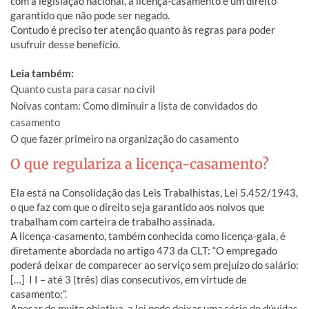
com a legislação nacional, a licença-casamento é um direito
garantido que não pode ser negado.
Contudo é preciso ter atenção quanto às regras para poder
usufruir desse benefício.
Leia também:
Quanto custa para casar no civil
Noivas contam: Como diminuir a lista de convidados do
casamento
O que fazer primeiro na organização do casamento
O que regulariza a licença-casamento?
Ela está na Consolidação das Leis Trabalhistas, Lei 5.452/1943,
o que faz com que o direito seja garantido aos noivos que
trabalham com carteira de trabalho assinada.
A licença-casamento, também conhecida como licença-gala, é
diretamente abordada no artigo 473 da CLT: “O empregado
poderá deixar de comparecer ao serviço sem prejuízo do salário:
[…] I I – até 3 (três) dias consecutivos, em virtude de
casamento;”.
Apesar de muito objetiva, a lei pode deixar uma série de dúvidas