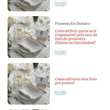
Ler mais
Presentes Em Dinheiro
Como definir quem será
responsável pela taxa da
lista de presentes
(Noivos ou Convidados)?
Ler mais
Como adiciono uma lista
pré pronta?
Ler mais