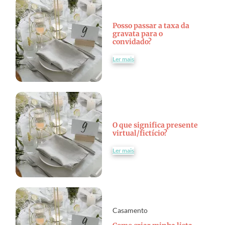
Posso passar a taxa da
gravata para o
convidado?
Ler mais
O que significa presente
virtual/fictício?
Ler mais
Casamento