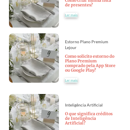
Como criar minha lista
de presentes?
Ler mais
Estorno Plano Premium
Lejour
Como solicito estorno do
Plano Premium
comprado pela App Store
ou Google Play?
Ler mais
Inteligência Artificial
O que significa créditos
de Inteligência
Artificial?