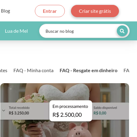
Blog
Entrar
Criar site grátis
Lua de Mel
ntes
FAQ - Minha conta
FAQ - Resgate em dinheiro
FAQ -